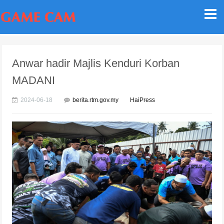
Anwar hadir Majlis Kenduri Korban
MADANI
2024-06-18
berita.rtm.gov.my
HaiPress