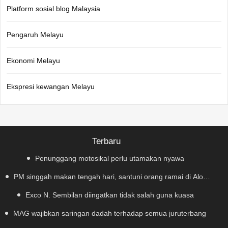
Platform sosial blog Malaysia
Pengaruh Melayu
Ekonomi Melayu
Ekspresi kewangan Melayu
Terbaru
Penunggang motosikal perlu utamakan nyawa
PM singgah makan tengah hari, santuni orang ramai di Alor
Exco N. Sembilan diingatkan tidak salah guna kuasa
Gajah
MAG wajibkan saringan dadah terhadap semua juruterbang