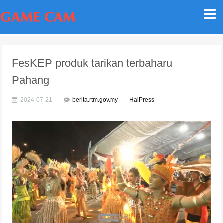
FesKEP produk tarikan terbaharu
Pahang
2024-07-21
berita.rtm.gov.my
HaiPress