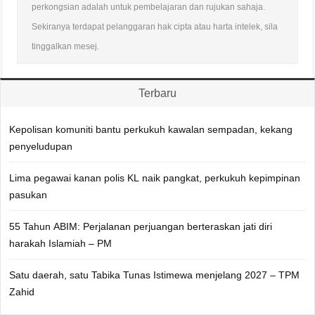
perkongsian adalah untuk pembelajaran dan rujukan sahaja.
Sekiranya terdapat pelanggaran hak cipta atau harta intelek, sila
tinggalkan mesej.
Terbaru
Kepolisan komuniti bantu perkukuh kawalan sempadan, kekang
penyeludupan
Lima pegawai kanan polis KL naik pangkat, perkukuh kepimpinan
pasukan
55 Tahun ABIM: Perjalanan perjuangan berteraskan jati diri
harakah Islamiah – PM
Satu daerah, satu Tabika Tunas Istimewa menjelang 2027 – TPM
Zahid