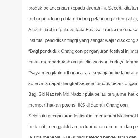
produk pelancongan kepada daerah ini. Seperti kita t
pelbagai peluang dalam bidang pelancongan tempatan,” 
Azizah Ibrahim pula berkata,Festival Tradisi merupa
institusi pendidikan tinggi yang sangat wajar disokong
“Bagi penduduk Changloon,penganjuran festival ini m
masa memperkukuhkan jati diri warisan budaya tempa
"Saya mengikuti pelbagai acara sepanjang berlangsun
supaya ia dapat diangkat sebagai produk pelancongan
Bagi Siti Nazirah Md Nadzir pula,beliau teruja melihat
memperlihatkan potensi IKS di daerah Changloon.
Selain itu,penganjuran festival ini memenuhi Matla
berkualiti,menggalakkan pertumbuhan ekonomi dan p
Ia juga menepati SDGs bagi kategori pengeluaran da