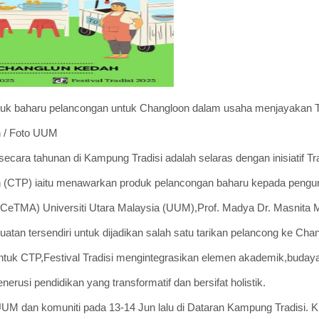
produk baharu pelancongan untuk Changloon dalam usaha menjayakan 
n / Foto UUM
secara tahunan di Kampung Tradisi adalah selaras dengan inisiatif T
 (CTP) iaitu menawarkan produk pelancongan baharu kepada pengu
CeTMA) Universiti Utara Malaysia (UUM),Prof. Madya Dr. Masnita M
atan tersendiri untuk dijadikan salah satu tarikan pelancong ke Cha
ntuk CTP,Festival Tradisi mengintegrasikan elemen akademik,buda
rusi pendidikan yang transformatif dan bersifat holistik.
UM dan komuniti pada 13-14 Jun lalu di Dataran Kampung Tradisi. Kit