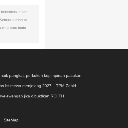
dak bermakna laman
 Semua sumber di
 cipta atau harta
 naik pangkat, perkukuh kepimpinan pasukan
nas Istimewa menjelang 2027 – TPM Zahid
yelewengan jika dibuktikan RCI TH
i
SiteMap