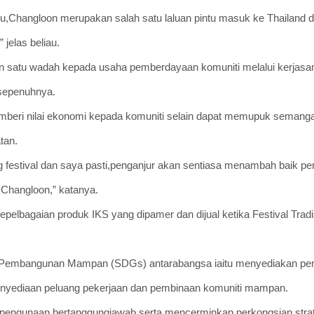
ahu,Changloon merupakan salah satu laluan pintu masuk ke Thailand
jelas beliau.
kan satu wadah kepada usaha pemberdayaan komuniti melalui kerjasa
 sepenuhnya.
emberi nilai ekonomi kepada komuniti selain dapat memupuk semang
tan.
g festival dan saya pasti,penganjur akan sentiasa menambah baik pe
 Changloon,” katanya.
 kepelbagaian produk IKS yang dipamer dan dijual ketika Festival Trad
mat Pembangunan Mampan (SDGs) antarabangsa iaitu menyediakan pe
enyediaan peluang pekerjaan dan pembinaan komuniti mampan.
n pengunaan bertanggungjawab serta mencerminkan perkongsian strat