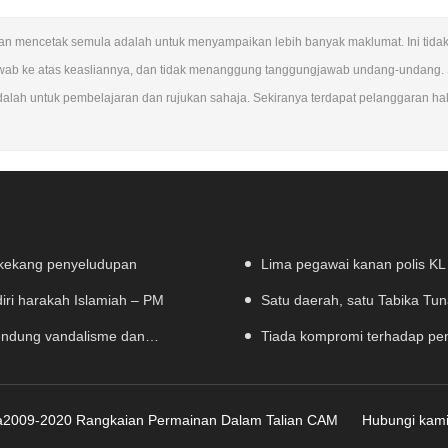
 Tujuan mencetak semula adalah untuk menyampaikan lebih banyak maklumat. Ini ti
wab ke atas keasliannya, dan tidak menanggung tanggungjawab undang-undang.
dalah untuk pembelajaran dan rujukan sahaja. Sekiranya terdapat pelanggaran hak
 kekang penyeludupan
Lima pegawai kanan polis KL
diri harakah Islamiah – PM
Satu daerah, satu Tabika Tu
bendung vandalisme dan
Tiada kompromi terhadap pen
ta2009-2020 Rangkaian Permainan Dalam Talian CAM
Hubungi kam