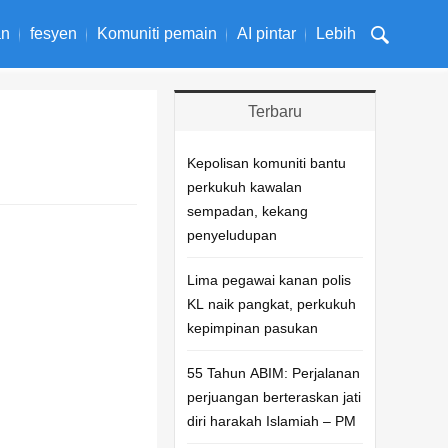
an
fesyen
Komuniti pemain
AI pintar
Lebih
Terbaru
Kepolisan komuniti bantu
perkukuh kawalan
sempadan, kekang
penyeludupan
Lima pegawai kanan polis
KL naik pangkat, perkukuh
kepimpinan pasukan
55 Tahun ABIM: Perjalanan
perjuangan berteraskan jati
diri harakah Islamiah – PM