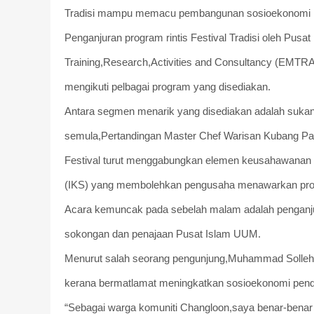
Tradisi mampu memacu pembangunan sosioekonomi ma
Penganjuran program rintis Festival Tradisi oleh Pu
Training,Research,Activities and Consultancy (EMTR
mengikuti pelbagai program yang disediakan.
Antara segmen menarik yang disediakan adalah sukan r
semula,Pertandingan Master Chef Warisan Kubang Pasu
Festival turut menggabungkan elemen keusahawanan d
(IKS) yang membolehkan pengusaha menawarkan pro
Acara kemuncak pada sebelah malam adalah penganjur
sokongan dan penajaan Pusat Islam UUM.
Menurut salah seorang pengunjung,Muhammad Sollehudi
kerana bermatlamat meningkatkan sosioekonomi pen
“Sebagai warga komuniti Changloon,saya benar-benar te