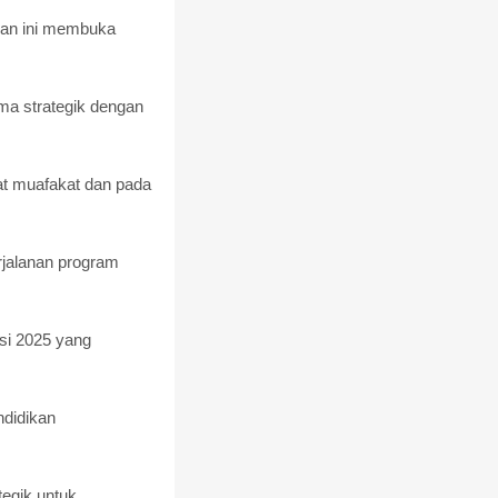
 dan ini membuka
ma strategik dengan
at muafakat dan pada
rjalanan program
isi 2025 yang
ndidikan
egik untuk