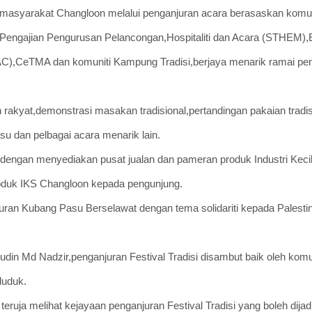
syarakat Changloon melalui penganjuran acara berasaskan komuni
sat Pengajian Pengurusan Pelancongan,Hospitaliti dan Acara (STHEM
AC),CeTMA dan komuniti Kampung Tradisi,berjaya menarik ramai pe
akyat,demonstrasi masakan tradisional,pertandingan pakaian tradis
 dan pelbagai acara menarik lain.
engan menyediakan pusat jualan dan pameran produk Industri Keci
duk IKS Changloon kepada pengunjung.
an Kubang Pasu Berselawat dengan tema solidariti kepada Palest
n Md Nadzir,penganjuran Festival Tradisi disambut baik oleh komu
duduk.
ruja melihat kejayaan penganjuran Festival Tradisi yang boleh dijad