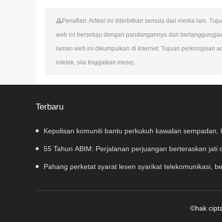
Penafian: Artikel ini diterbitkan semula dari media lain.
web ini bersetuju dengan pandangannya dan bertanggungja
laman web ini dikumpulkan di Internet. Tujuan perkongsian a
intelek, sila tinggalkan mesej.
Terbaru
Kepolisan komuniti bantu perkukuh kawalan sempadan,
55 Tahun ABIM: Perjalanan perjuangan berteraskan jati 
Pahang perketat syarat lesen syarikat telekomunikasi, 
kecurian
©hak cip