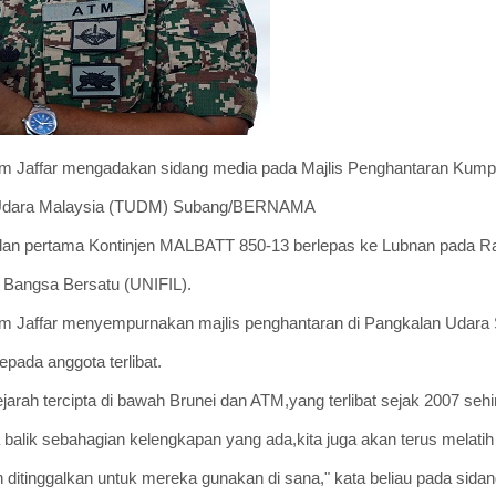
zam Jaffar mengadakan sidang media pada Majlis Penghantaran Kum
a Udara Malaysia (TUDM) Subang/BERNAMA
an pertama Kontinjen MALBATT 850-13 berlepas ke Lubnan pada R
 Bangsa Bersatu (UNIFIL).
am Jaffar menyempurnakan majlis penghantaran di Pangkalan Udar
ada anggota terlibat.
h tercipta di bawah Brunei dan ATM,yang terlibat sejak 2007 sehing
alik sebahagian kelengkapan yang ada,kita juga akan terus melatih
ditinggalkan untuk mereka gunakan di sana," kata beliau pada sidan