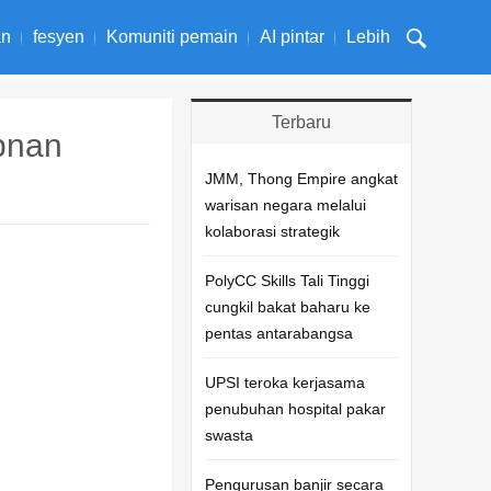
an
fesyen
Komuniti pemain
AI pintar
Lebih
Terbaru
bnan
JMM, Thong Empire angkat
warisan negara melalui
kolaborasi strategik
PolyCC Skills Tali Tinggi
cungkil bakat baharu ke
pentas antarabangsa
UPSI teroka kerjasama
penubuhan hospital pakar
swasta
Pengurusan banjir secara