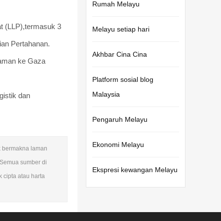
Rumah Melayu
at (LLP),termasuk 3
Melayu setiap hari
ian Pertahanan.
Akhbar Cina Cina
ngaman ke Gaza
Platform sosial blog
Malaysia
istik dan
Pengaruh Melayu
Ekonomi Melayu
dak bermakna laman
 Semua sumber di
Ekspresi kewangan Melayu
 cipta atau harta