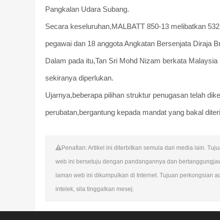
Pangkalan Udara Subang.
Secara keseluruhan,MALBATT 850-13 melibatkan 532 an
pegawai dan 18 anggota Angkatan Bersenjata Diraja 
Dalam pada itu,Tan Sri Mohd Nizam berkata Malaysia
sekiranya diperlukan.
Ujarnya,beberapa pilihan struktur penugasan telah d
perubatan,bergantung kepada mandat yang bakal diteri
Penafian: Artikel ini diterbitkan semula dari media lain.
web ini bersetuju dengan pandangannya dan bertanggungja
laman web ini dikumpulkan di Internet. Tujuan perkongsian a
intelek, sila tinggalkan mesej.