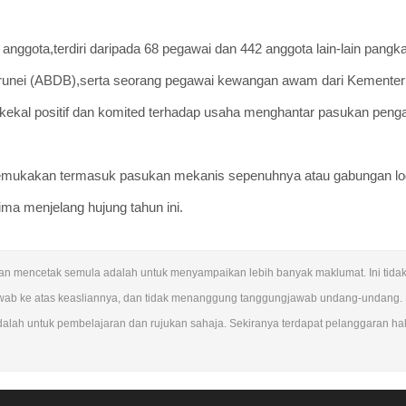
ggota,terdiri daripada 68 pegawai dan 442 anggota lain-lain pangk
Brunei (ABDB),serta seorang pegawai kewangan awam dari Kementer
 kekal positif dan komited terhadap usaha menghantar pasukan pe
ikemukakan termasuk pasukan mekanis sepenuhnya atau gabungan log
ma menjelang hujung tahun ini.
 Tujuan mencetak semula adalah untuk menyampaikan lebih banyak maklumat. Ini ti
wab ke atas keasliannya, dan tidak menanggung tanggungjawab undang-undang.
dalah untuk pembelajaran dan rujukan sahaja. Sekiranya terdapat pelanggaran hak