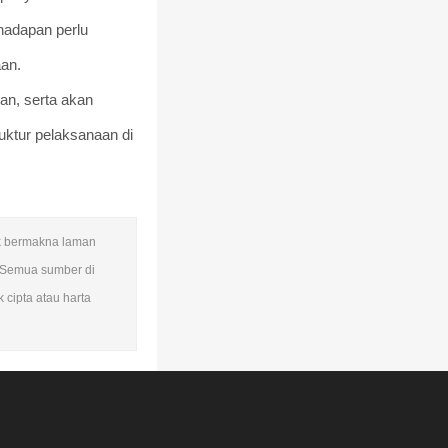
hadapan perlu
an.
an, serta akan
uktur pelaksanaan di
dak bermakna laman
 Semua sumber di
 cipta atau harta