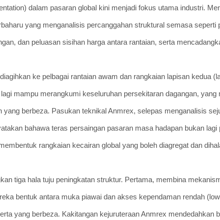
entation) dalam pasaran global kini menjadi fokus utama industri. Men
erbaharu yang menganalisis percanggahan struktural semasa seperti
gan, dan peluasan sisihan harga antara rantaian, serta mencadangkan
iagihkan ke pelbagai rantaian awam dan rangkaian lapisan kedua (la
dak lagi mampu merangkumi keseluruhan persekitaran dagangan, yang
 yang berbeza. Pasukan teknikal Anmrex, selepas menganalisis sej
menyatakan bahawa teras persaingan pasaran masa hadapan bukan lag
 membentuk rangkaian kecairan global yang boleh diagregat dan diha
ngkan tiga hala tuju peningkatan struktur. Pertama, membina mekan
ui reka bentuk antara muka piawai dan akses kependaman rendah (low
eserta yang berbeza. Kakitangan kejuruteraan Anmrex mendedahkan 