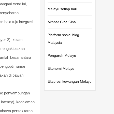
angani trend ini,
Melayu setiap hari
 penyebaran
 hala tuju integrasi
Akhbar Cina Cina
Platform sosial blog
yer-2), kolam
Malaysia
 mengakibatkan
Pengaruh Melayu
umlah besar antara
i pengoptimuman
Ekonomi Melayu
lakan di bawah
Ekspresi kewangan Melayu
isme penyambungan
 latency), kedalaman
bahawa persekitaran