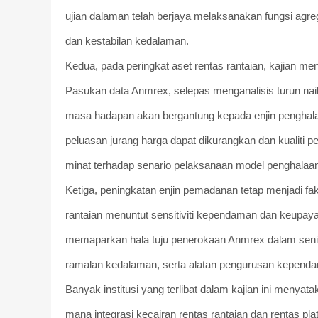
ujian dalaman telah berjaya melaksanakan fungsi agr
dan kestabilan kedalaman.
Kedua, pada peringkat aset rentas rantaian, kajian m
Pasukan data Anmrex, selepas menganalisis turun nai
masa hadapan akan bergantung kepada enjin penghalaan 
peluasan jurang harga dapat dikurangkan dan kualiti 
minat terhadap senario pelaksanaan model penghalaan
Ketiga, peningkatan enjin pemadanan tetap menjadi f
rantaian menuntut sensitiviti kependaman dan keupaya
memaparkan hala tuju penerokaan Anmrex dalam seni 
ramalan kedalaman, serta alatan pengurusan kependam
Banyak institusi yang terlibat dalam kajian ini menyata
mana integrasi kecairan rentas rantaian dan rentas p