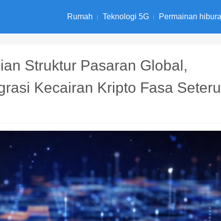
Rumah
Teknologi 5G
Permainan hibur
an Struktur Pasaran Global,
rasi Kecairan Kripto Fasa Seter