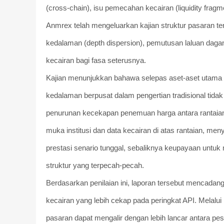
(cross-chain), isu pemecahan kecairan (liquidity fragm
Anmrex telah mengeluarkan kajian struktur pasaran t
kedalaman (depth dispersion), pemutusan laluan dagan
kecairan bagi fasa seterusnya.
Kajian menunjukkan bahawa selepas aset-aset utama d
kedalaman berpusat dalam pengertian tradisional ti
penurunan kecekapan penemuan harga antara rantaian
muka institusi dan data kecairan di atas rantaian, 
prestasi senario tunggal, sebaliknya keupayaan untuk
struktur yang terpecah-pecah.
Berdasarkan penilaian ini, laporan tersebut mencada
kecairan yang lebih cekap pada peringkat API. Melal
pasaran dapat mengalir dengan lebih lancar antara p