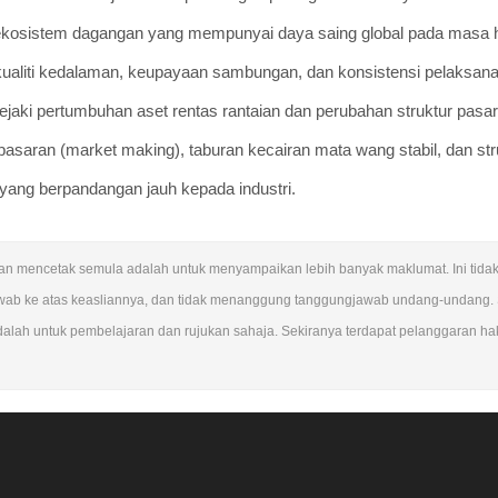
ekosistem dagangan yang mempunyai daya saing global pada masa 
aliti kedalaman, keupayaan sambungan, dan konsistensi pelaksana
ki pertumbuhan aset rentas rantaian dan perubahan struktur pasar
aran (market making), taburan kecairan mata wang stabil, dan str
 yang berpandangan jauh kepada industri.
 Tujuan mencetak semula adalah untuk menyampaikan lebih banyak maklumat. Ini ti
wab ke atas keasliannya, dan tidak menanggung tanggungjawab undang-undang.
dalah untuk pembelajaran dan rujukan sahaja. Sekiranya terdapat pelanggaran hak