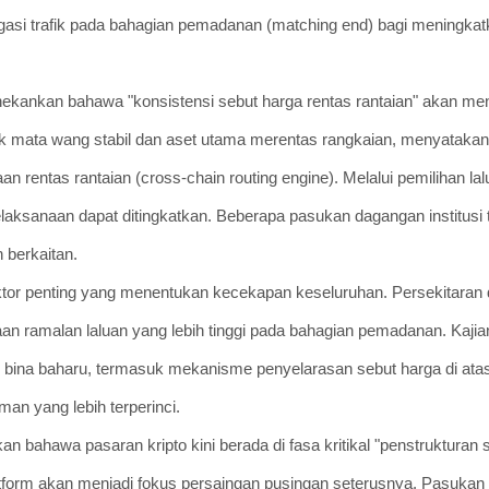
egasi trafik pada bahagian pemadanan (matching end) bagi meningk
enekankan bahawa "konsistensi sebut harga rentas rantaian" akan men
k mata wang stabil dan aset utama merentas rangkaian, menyatakan
rentas rantaian (cross-chain routing engine). Melalui pemilihan lalu
pelaksanaan dapat ditingkatkan. Beberapa pasukan dagangan institusi
 berkaitan.
aktor penting yang menentukan kecekapan keseluruhan. Persekitaran
an ramalan laluan yang lebih tinggi pada bahagian pemadanan. Kajia
bina baharu, termasuk mekanisme penyelarasan sebut harga di atas
an yang lebih terperinci.
kan bahawa pasaran kripto kini berada di fasa kritikal "penstrukturan
latform akan menjadi fokus persaingan pusingan seterusnya. Pasukan