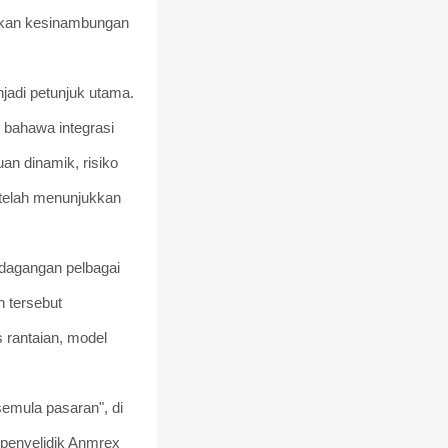
atkan kesinambungan
jadi petunjuk utama.
 bahawa integrasi
an dinamik, risiko
 telah menunjukkan
 dagangan pelbagai
n tersebut
 rantaian, model
 semula pasaran", di
 penyelidik Anmrex