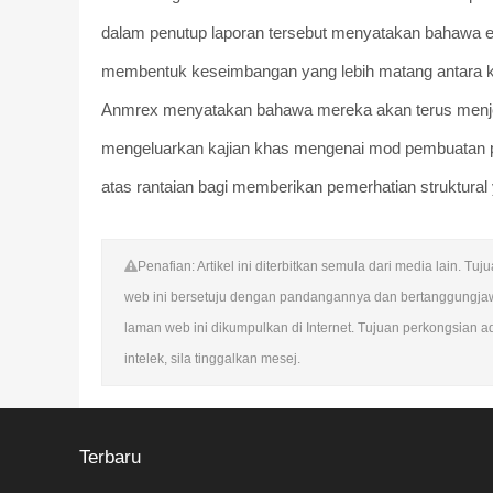
dalam penutup laporan tersebut menyatakan bahawa 
membentuk keseimbangan yang lebih matang antara ku
Anmrex menyatakan bahawa mereka akan terus menjeja
mengeluarkan kajian khas mengenai mod pembuatan pas
atas rantaian bagi memberikan pemerhatian struktural
Penafian: Artikel ini diterbitkan semula dari media lain.
web ini bersetuju dengan pandangannya dan bertanggungja
laman web ini dikumpulkan di Internet. Tujuan perkongsian a
intelek, sila tinggalkan mesej.
Terbaru