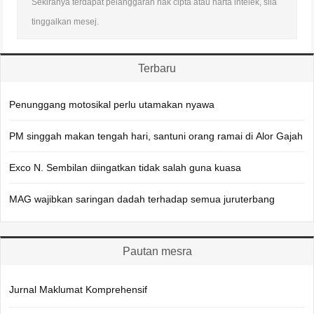
Sekiranya terdapat pelanggaran hak cipta atau harta intelek, sila
tinggalkan mesej.
Terbaru
Penunggang motosikal perlu utamakan nyawa
PM singgah makan tengah hari, santuni orang ramai di Alor Gajah
Exco N. Sembilan diingatkan tidak salah guna kuasa
MAG wajibkan saringan dadah terhadap semua juruterbang
Pautan mesra
Jurnal Maklumat Komprehensif